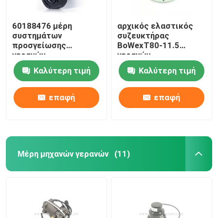
60188476 μέρη
αρχικός ελαστικός
συστημάτων
συζευκτήρας
προσγείωσης
BoWexT80-11.5
γερανών
γερανών
μεταστρέφουν με το
B221701000144 SANY
Καλύτερη τιμή
Καλύτερη τιμή
χέρι τη βαλβίδα
αντιστροφής για
SANY JZF80FD
επαφή
επαφή
Μέρη μηχανών γερανών
(11)