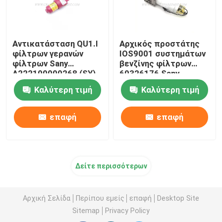
Αντικατάσταση QU1.I
Αρχικός προστάτης
φίλτρων γερανών
IOS9001 συστημάτων
φίλτρων Sany
βενζίνης φίλτρων
A222100000268 (SY) -
60326176 Sany
H40×10S
Καλύτερη τιμή
Καλύτερη τιμή
επαφή
επαφή
Δείτε περισσότερων
Αρχική Σελίδα
Περίπου εμείς
επαφή
Desktop Site
Sitemap
Privacy Policy