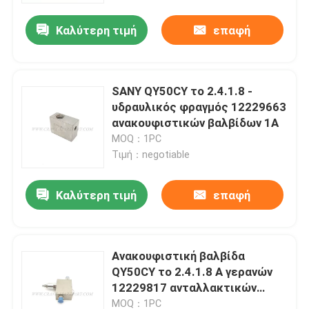
Καλύτερη τιμή
επαφή
SANY QY50CY το 2.4.1.8 -
υδραυλικός φραγμός 12229663
ανακουφιστικών βαλβίδων 1A
MOQ：1PC
Τιμή：negotiable
Καλύτερη τιμή
επαφή
Αρχική Σελίδα
Ανακουφιστική βαλβίδα
Προϊόντα
QY50CY το 2.4.1.8 Α γερανών
12229817 ανταλλακτικών
γερανών
Σχετικά με εμάς
MOQ：1PC