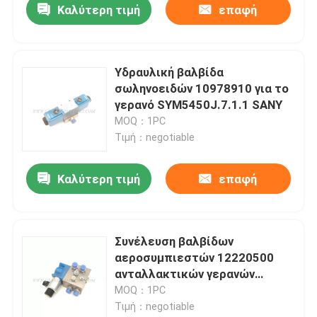
Καλύτερη τιμή
επαφή
Υδραυλική βαλβίδα
σωληνοειδών 10978910 για το
γερανό SYM5450J.7.1.1 SANY
MOQ：1PC
Τιμή：negotiable
Καλύτερη τιμή
επαφή
Συνέλευση βαλβίδων
αεροσυμπιεστών 12220500
ανταλλακτικών γερανών
STC250S.4.3.1
MOQ：1PC
Τιμή：negotiable