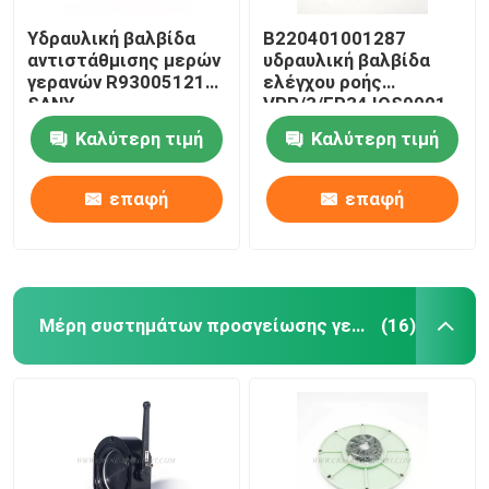
Υδραυλική βαλβίδα
B220401001287
αντιστάθμισης μερών
υδραυλική βαλβίδα
γερανών R930051212
ελέγχου ροής
SANY
VPR/3/EP34 IOS9001
Καλύτερη τιμή
Καλύτερη τιμή
επαφή
επαφή
Μέρη συστημάτων προσγείωσης γερανών
(16)