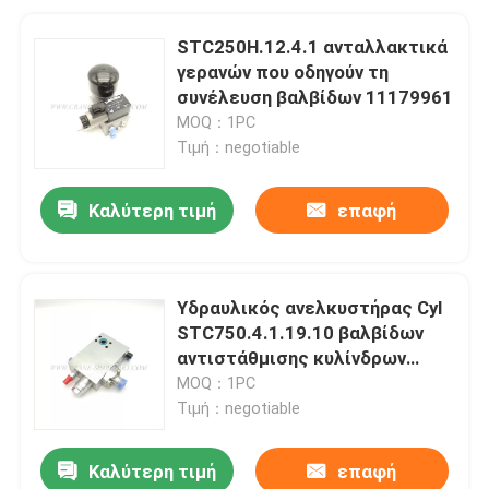
STC250H.12.4.1 ανταλλακτικά
γερανών που οδηγούν τη
συνέλευση βαλβίδων 11179961
MOQ：1PC
Τιμή：negotiable
Καλύτερη τιμή
επαφή
Υδραυλικός ανελκυστήρας Cyl
STC750.4.1.19.10 βαλβίδων
αντιστάθμισης κυλίνδρων
11211177
MOQ：1PC
Τιμή：negotiable
Καλύτερη τιμή
επαφή