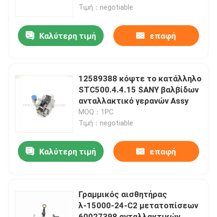
Τιμή：negotiable
Γύρος εργοστασίων
Καλύτερη τιμή
επαφή
Ποιοτικός έλεγχος
12589388 κόψτε το κατάλληλο
επαφή
STC500.4.4.15 SANY βαλβίδων
ανταλλακτικό γερανών Assy
MOQ：1PC
Νέα
Τιμή：negotiable
Ζητήστε ένα απόσπασμα
Καλύτερη τιμή
επαφή
Ανταλλακτικά γερανών
Γραμμικός αισθητήρας
λ-15000-24-C2 μετατοπίσεων
Ηλεκτρικά μέρη γερανών
60027398 ανταλλακτικών