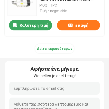
γερανών
MOQ：1PC
Τιμή：negotiable
Υδραυλικά μέρη γερανών
Καλύτερη τιμή
επαφή
Μέρη συστημάτων προσγείωσης γερανών
Μέρη μηχανών γερανών
Δείτε περισσότερων
Φίλτρο Sany
Αφήστε ένα μήνυμα
Μέρη αμαξιών γερανών
We bellen je snel terug!
Μέρη βραχιόνων γερανών
Φως γερανών