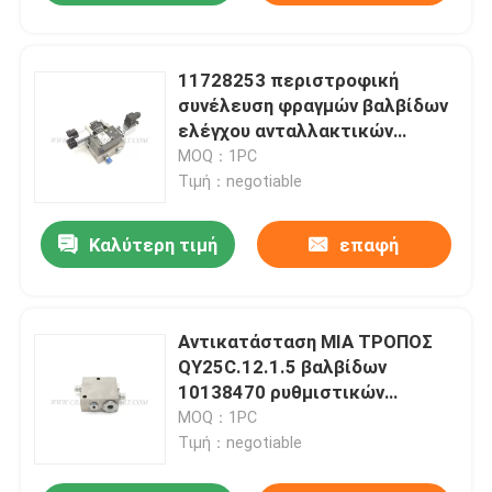
11728253 περιστροφική
συνέλευση φραγμών βαλβίδων
ελέγχου ανταλλακτικών
γερανών STC1000.4.4A
MOQ：1PC
Τιμή：negotiable
Καλύτερη τιμή
επαφή
Αντικατάσταση ΜΙΑ ΤΡΟΠΟΣ
QY25C.12.1.5 βαλβίδων
10138470 ρυθμιστικών
βαλβίδων για το γερανό SANY
MOQ：1PC
Τιμή：negotiable