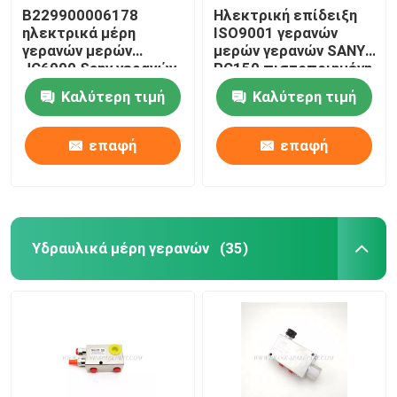
B229900006178
Ηλεκτρική επίδειξη
ηλεκτρικά μέρη
ISO9001 γερανών
γερανών μερών
μερών γερανών SANY
JC6000 Sany γερανών
RC150 πιστοποιημένη
που ενεργοποιούν τη
Καλύτερη τιμή
Καλύτερη τιμή
λαβή
επαφή
επαφή
Υδραυλικά μέρη γερανών
(35)