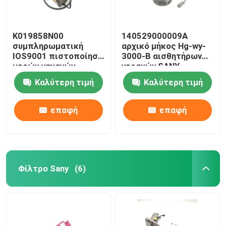
K019858N00
140529000009A
συμπληρωματική
αρχικό μήκος Hg-wy-
IOS9001 πιστοποίηση
3000-Β αισθητήρων
μερών μηχανών
γερανών SANY
γερανών
Καλύτερη τιμή
Καλύτερη τιμή
επαφή
επαφή
Φίλτρο Sany
(6)