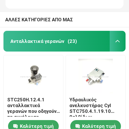
ΑΛΛΕΣ ΚΑΤΗΓΟΡΙΕΣ ΑΠΟ ΜΑΣ
Ανταλλακτικά γερανών
(23)
STC250H.12.4.1
Υδραυλικός
ανταλλακτικά
ανελκυστήρας Cyl
γερανών που οδηγούν
STC750.4.1.19.10
τη συνέλευση
βαλβίδων
βαλβίδων 11179961
αντιστάθμισης
Καλύτερη τιμή
Καλύτερη τιμή
κυλίνδρων 11211177