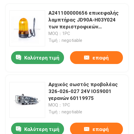
A241100000656 επικεφαλής
λαμπτήρας JD90A-H03Y024
των περιστροφικών
οδηγήσεων γερανών
MOQ：1PC
υποστηριγμάτων
Τιμή：negotiable
Καλύτερη τιμή
επαφή
Αρχικός σωστός προβολέας
326-026-027 24V IOS9001
γερανών 60119975
MOQ：1PC
Τιμή：negotiable
Καλύτερη τιμή
επαφή