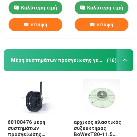
Καλύτερη τιμή
Καλύτερη τιμή
Υδραυλικά μέρη γερανών
επαφή
επαφή
Μέρη συστημάτων προσγείωσης γερανών
Μέρη μηχανών γερανών
Μέρη συστημάτων προσγείωσης γερανών
(16)
Φίλτρο Sany
Μέρη αμαξιών γερανών
Μέρη βραχιόνων γερανών
60188476 μέρη
αρχικός ελαστικός
συστημάτων
συζευκτήρας
Φως γερανών
προσγείωσης
BoWexT80-11.5