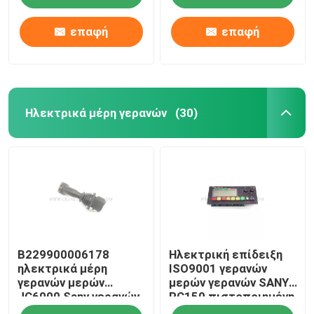
επαφή
επαφή
Ηλεκτρικά μέρη γερανών
(30)
Αρχική Σελίδα
B229900006178
Ηλεκτρική επίδειξη
Προϊόντα
ηλεκτρικά μέρη
ISO9001 γερανών
γερανών μερών
μερών γερανών SANY
JC6000 Sany γερανών
RC150 πιστοποιημένη
Σχετικά με εμάς
που ενεργοποιούν τη