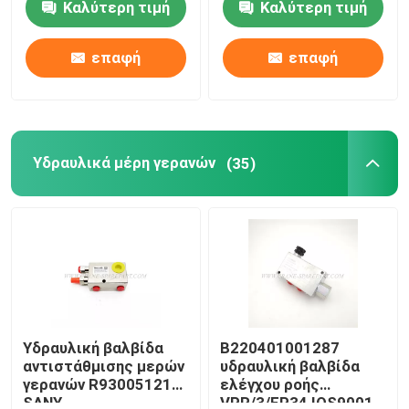
Καλύτερη τιμή
Καλύτερη τιμή
λαβή
Γύρος εργοστασίων
επαφή
επαφή
Ποιοτικός έλεγχος
Υδραυλικά μέρη γερανών
(35)
επαφή
Νέα
Ζητήστε ένα απόσπασμα
Ανταλλακτικά γερανών
Υδραυλική βαλβίδα
B220401001287
αντιστάθμισης μερών
υδραυλική βαλβίδα
γερανών R930051212
ελέγχου ροής
Ηλεκτρικά μέρη γερανών
SANY
VPR/3/EP34 IOS9001