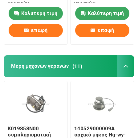
γερανών
γερανών
μεταστρέφουν με το
B221701000144 SANY
Καλύτερη τιμή
Καλύτερη τιμή
Μέρη γερανών Zoomlion
χέρι τη βαλβίδα
αντιστροφής για
SANY JZF80FD
επαφή
επαφή
Σχοινί καλωδίων γερανών
Μέρη μηχανών γερανών
(11)
K019858N00
140529000009A
συμπληρωματική
αρχικό μήκος Hg-wy-