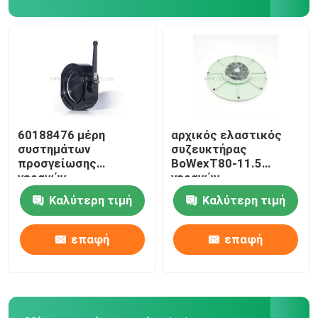
Μέρη γερανών Zoomlion
Σχοινί καλωδίων γερανών
60188476 μέρη
αρχικός ελαστικός
συστημάτων
συζευκτήρας
προσγείωσης
BoWexT80-11.5
γερανών
γερανών
μεταστρέφουν με το
B221701000144 SANY
Καλύτερη τιμή
Καλύτερη τιμή
χέρι τη βαλβίδα
αντιστροφής για
SANY JZF80FD
επαφή
επαφή