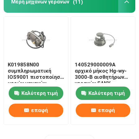
Μέρη μηχανών γερανών
(11)
K019858N00
140529000009A
συμπληρωματική
αρχικό μήκος Hg-wy-
IOS9001 πιστοποίηση
3000-Β αισθητήρων
μερών μηχανών
γερανών SANY
γερανών
Καλύτερη τιμή
Καλύτερη τιμή
επαφή
επαφή