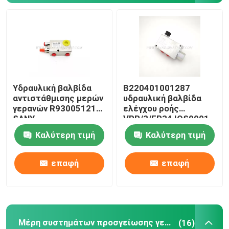
Υδραυλικά μέρη γερανών
Μέρη συστημάτων προσγείωσης γερανών
Υδραυλική βαλβίδα
B220401001287
Μέρη μηχανών γερανών
αντιστάθμισης μερών
υδραυλική βαλβίδα
γερανών R930051212
ελέγχου ροής
SANY
VPR/3/EP34 IOS9001
Φίλτρο Sany
Καλύτερη τιμή
Καλύτερη τιμή
Μέρη αμαξιών γερανών
επαφή
επαφή
Μέρη βραχιόνων γερανών
Φως γερανών
Μέρη συστημάτων προσγείωσης γερανών
(16)