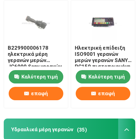
Γύρος εργοστασίων
Ποιοτικός έλεγχος
B229900006178
Ηλεκτρική επίδειξη
ηλεκτρικά μέρη
ISO9001 γερανών
επαφή
γερανών μερών
μερών γερανών SANY
JC6000 Sany γερανών
RC150 πιστοποιημένη
που ενεργοποιούν τη
Καλύτερη τιμή
Καλύτερη τιμή
Νέα
λαβή
επαφή
επαφή
Ζητήστε ένα απόσπασμα
Ανταλλακτικά γερανών
Υδραυλικά μέρη γερανών
(35)
Ηλεκτρικά μέρη γερανών