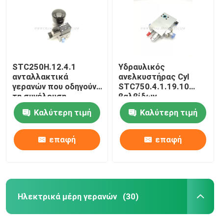
STC250H.12.4.1
Υδραυλικός
ανταλλακτικά
ανελκυστήρας Cyl
γερανών που οδηγούν
STC750.4.1.19.10
τη συνέλευση
βαλβίδων
βαλβίδων 11179961
αντιστάθμισης
Καλύτερη τιμή
Καλύτερη τιμή
κυλίνδρων 11211177
επαφή
επαφή
Αρχική Σελίδα
Προϊόντα
Ηλεκτρικά μέρη γερανών
(30)
Σχετικά με εμάς