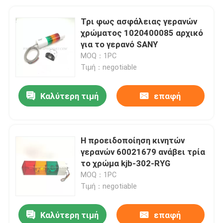
Τρι φως ασφάλειας γερανών
χρώματος 1020400085 αρχικό
για το γερανό SANY
MOQ：1PC
Τιμή：negotiable
Καλύτερη τιμή
επαφή
Η προειδοποίηση κινητών
γερανών 60021679 ανάβει τρία
το χρώμα kjb-302-RYG
MOQ：1PC
Τιμή：negotiable
Καλύτερη τιμή
επαφή