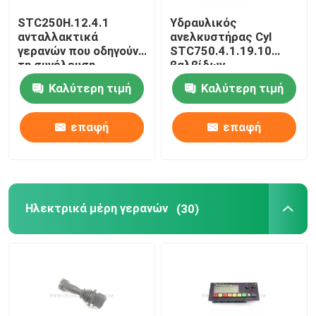
STC250H.12.4.1
Υδραυλικός
Μέρη γερανών Zoomlion
ανταλλακτικά
ανελκυστήρας Cyl
γερανών που οδηγούν
STC750.4.1.19.10
τη συνέλευση
βαλβίδων
Σχοινί καλωδίων γερανών
βαλβίδων 11179961
αντιστάθμισης
Καλύτερη τιμή
Καλύτερη τιμή
κυλίνδρων 11211177
επαφή
επαφή
Ηλεκτρικά μέρη γερανών
(30)