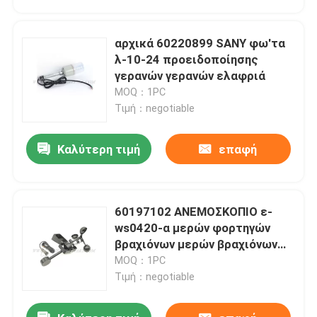
αρχικά 60220899 SANY φω'τα
λ-10-24 προειδοποίησης
γερανών γερανών ελαφριά
MOQ：1PC
Τιμή：negotiable
Καλύτερη τιμή
επαφή
60197102 ΑΝΕΜΟΣΚΟΠΙΟ ε-
Αρχική Σελίδα
ws0420-α μερών φορτηγών
βραχιόνων μερών βραχιόνων
γερανών
MOQ：1PC
Προϊόντα
Τιμή：negotiable
Σχετικά με εμάς