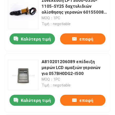
Συνέλευση LPTS000-0330-
1105-SY25 δαχτυλιδιών
ολίσθησης γερανών 60155008
SANY
MOQ：1PC
Τιμή：negotiable
Καλύτερη τιμή
επαφή
A810201206089 επίδειξη
μερών LCD αμαξιών γερανών
για 057BH0DG2-I500
MOQ：1PC
Τιμή：negotiable
Καλύτερη τιμή
επαφή