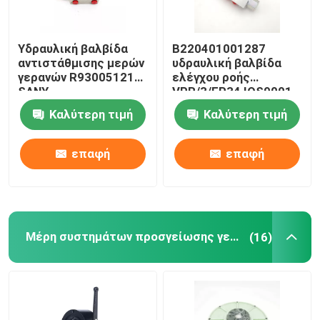
Υδραυλική βαλβίδα
B220401001287
αντιστάθμισης μερών
υδραυλική βαλβίδα
γερανών R930051212
ελέγχου ροής
SANY
VPR/3/EP34 IOS9001
Καλύτερη τιμή
Καλύτερη τιμή
επαφή
επαφή
Μέρη συστημάτων προσγείωσης γερανών
(16)