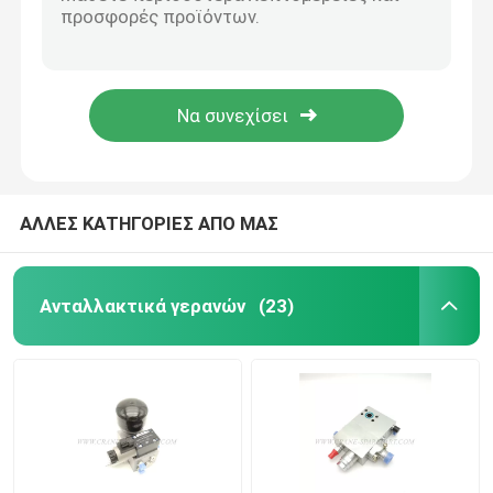
A241100000656 επικεφαλής λαμπτήρας JD90A-H03Y024 των περιστροφικών οδηγήσεων γερανών υποστηριγμάτων
A241100000703 ελαφρύ ανώτατο όριο υπαίθρια yz.q-δ-010 προβολέων γερανών
Υδραυλικά μέρη γερανών
A249900000826 σειρήνα 3729050-116-24V ανταλλακτικών υπερυψωμένων γερανών
A249900001096 αγώγιμο Ο γερανών ηλεκτρικό δαχτυλίδι GL-4-17A52t μερών
Μέρη συστημάτων προσγείωσης γερανών
A249900001258 αρχική επίδειξη HL-lcd064-γ μερών γερανών αντικατάστασης
Μέρη μηχανών γερανών
ΑΛΛΕΣ ΚΑΤΗΓΟΡΙΕΣ ΑΠΟ ΜΑΣ
Φίλτρο Sany
Ανταλλακτικά γερανών
(23)
Μέρη αμαξιών γερανών
Μέρη βραχιόνων γερανών
Φως γερανών