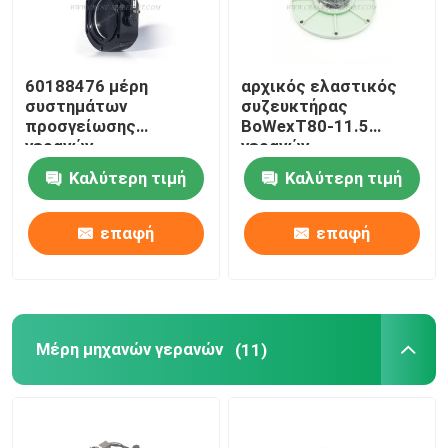
60188476 μέρη
αρχικός ελαστικός
συστημάτων
συζευκτήρας
προσγείωσης
BoWexT80-11.5
γερανών
γερανών
μεταστρέφουν με το
B221701000144 SANY
Καλύτερη τιμή
Καλύτερη τιμή
χέρι τη βαλβίδα
αντιστροφής για
SANY JZF80FD
επαφή
επαφή
Μέρη μηχανών γερανών
(11)