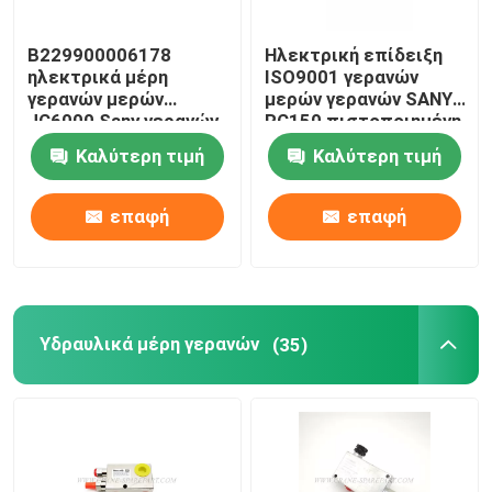
B229900006178
Ηλεκτρική επίδειξη
ηλεκτρικά μέρη
ISO9001 γερανών
γερανών μερών
μερών γερανών SANY
JC6000 Sany γερανών
RC150 πιστοποιημένη
που ενεργοποιούν τη
Καλύτερη τιμή
Καλύτερη τιμή
λαβή
επαφή
επαφή
Υδραυλικά μέρη γερανών
(35)