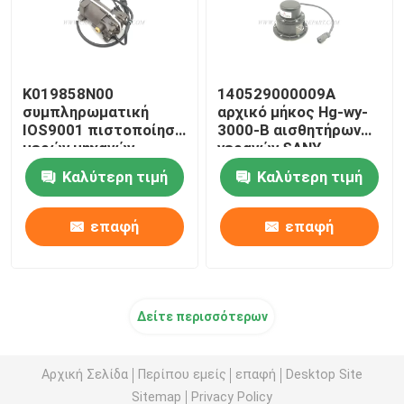
K019858N00
140529000009A
συμπληρωματική
αρχικό μήκος Hg-wy-
IOS9001 πιστοποίηση
3000-Β αισθητήρων
μερών μηχανών
γερανών SANY
γερανών
Καλύτερη τιμή
Καλύτερη τιμή
επαφή
επαφή
Δείτε περισσότερων
Αρχική Σελίδα
Περίπου εμείς
επαφή
Desktop Site
Sitemap
Privacy Policy