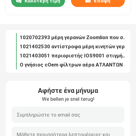
Καλύτερη τιμή
επαφή
1020702393 μέρη γερανών Zoomlion που συλλέγουν το δαχτυλίδι IOS9001 γερανών
1021402530 αντίστροφα μέρη κινητών γερανών επίδειξης μερών γερανών Zoomlion
Γύρος εργοστασίων
1021403051 περιοριστής IOS9001 στιγμής φορτίων μερών γερανών Zoomlion
Ο γνήσιος cOem φίλτρων αέρα ΑΤΛΑΝΤΩΝ COPCO φίλτρων 1092100690 Sany αντικαθιστά
Ποιοτικός έλεγχος
1139800621 αρχικός διακόπτης ορίου βραχιόνων γερανών μερών γερανών Zoomlion
Ελεγκτής μετάδοσης 6009274070 γερανών μερών μηχανών SANY Tci
επαφή
140529000009A αρχικό μήκος Hg-wy-3000-Β αισθητήρων γερανών SANY
Αρχικός διακόπτης β-s-5025-TN τηλεχειρισμού γερανών 142599000048A
A219900000129 σφήνα κόμπων γερανών μερών SANY γερανών φορτηγών βραχιόνων
Νέα
A220401000250 κατάλληλος 3514CF1-020CH SANY γερανός βαλβίδων ελέγχου φρένων ποδιών
Αφήστε ένα μήνυμα
A220401000298 βαλβίδα τρόπων μερών SANY S25A3.0 ένα συστημάτων προσγείωσης γερανών
Ζητήστε ένα απόσπασμα
We bellen je snel terug!
A220401000726 τέσσερα βαλβίδα προστασίας κυκλωμάτων για το γερανό 3515CF1-010C SANY
Αντικατάσταση QU1.I φίλτρων γερανών φίλτρων Sany A222100000268 (SY) - H40×10S
Ανταλλακτικά γερανών
Τροχαλία 70×50 γερανών πύργων μερών βραχιόνων γερανών A229900005525 SANY
A241100000651 ελαφρύς συναγερμός AL213 IP65 24V 3W δεικτών γερανών
Ηλεκτρικά μέρη γερανών