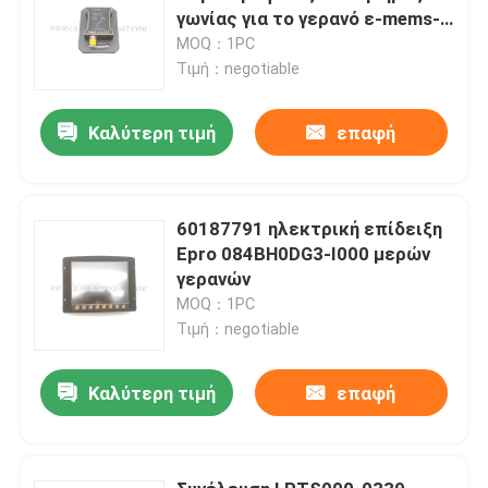
γωνίας για το γερανό ε-mems-
λι-Χ SANY
MOQ：1PC
Τιμή：negotiable
Καλύτερη τιμή
επαφή
60187791 ηλεκτρική επίδειξη
Epro 084BH0DG3-I000 μερών
γερανών
MOQ：1PC
Τιμή：negotiable
Καλύτερη τιμή
επαφή