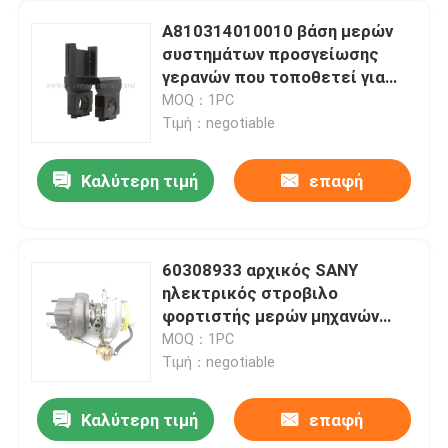
A810314010010 βάση μερών
συστημάτων προσγείωσης
γερανών που τοποθετεί για
HQC5420J.32.5A
MOQ：1PC
Τιμή：negotiable
Καλύτερη τιμή
επαφή
60308933 αρχικός SANY
ηλεκτρικός στροβιλο
φορτιστής μερών μηχανών
γερανών
MOQ：1PC
Τιμή：negotiable
Καλύτερη τιμή
επαφή