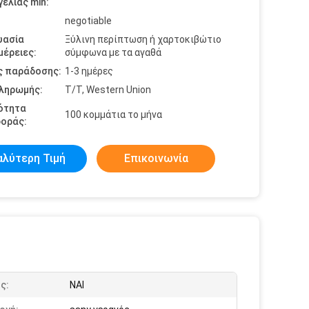
ελίας min:
negotiable
υασία
Ξύλινη περίπτωση ή χαρτοκιβώτιο
έρειες:
σύμφωνα με τα αγαθά
ς παράδοσης:
1-3 ημέρες
πληρωμής:
T/T, Western Union
ότητα
100 κομμάτια το μήνα
οράς:
αλύτερη Τιμή
Επικοινωνία
ς:
ΝΑΙ