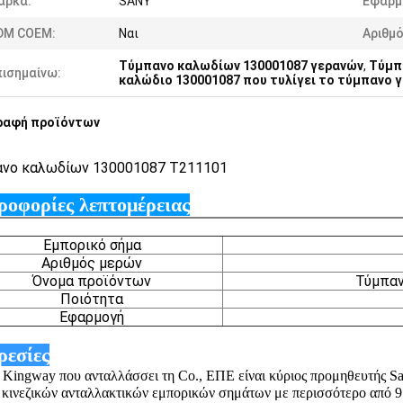
άρκα:
SANY
Εφαρμ
DM COEM:
Ναι
Αριθμ
Τύμπανο καλωδίων 130001087 γερανών
,
Τύμπ
πισημαίνω:
καλώδιο 130001087 που τυλίγει το τύμπανο γ
ραφή προϊόντων
νο καλωδίων 130001087 T211101
οφορίες λεπτομέρειας
Εμπορικό σήμα
Αριθμός μερών
Όνομα προϊόντων
Τύμπαν
Ποιότητα
Εφαρμογή
εσίες
 Kingway που ανταλλάσσει τη Co., ΕΠΕ είναι κύριος προμηθευτής
κινεζικών ανταλλακτικών εμπορικών σημάτων με περισσότερο από 9 