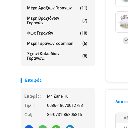
Μέρη Αμαξιών Γερανών
(11)
Μέρη Βραχιόνων
(7)
Γερανών...
Φως Γερανών
(10)
Μέρη Γερανών Zoomlion
(6)
Σχοινί Καλωδίων
(8)
Γερανών...
Επαφές
Επαφές:
Mr. Zane Hu
Λεπτο
Τηλ.::
0086-18670012788
Φαξ:
86-0731-86805815
Λέ