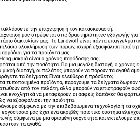
νταλλάσσετε την επιχείρηση ή τον κατασκευαστή;
διαχείρισή μας στρέφεται στις δραστηριότητες εξαγωγής για
τάσιο δακτυλίων μας. Το Landwolf είναι πάντα επαγγελματικ
πλάσια ολοκλήρωση των πόρων, ισχυρή εξασφάλιση ποιότητα
 αρμόδιοι για τα προϊόντα μας.
 Hong μακριά είναι ο χρόνος παράδοσής σας;
αρτάται από την ποσότητα. Για μια μεγάλη διαταγή, ο χρόνος ε
ια μικρή διαταγή, οι πελάτες μπορούν να πάρουν τα αγαθά αμ
αράγετε τα δείγματα; Είναι ελεύθερο ή πρόσθετο;
α τα τυποποιημένα προϊόντα, παράγουμε τα δείγματα δωρεάν 
ρτωθούν από τον πελάτη, αλλά μπορούν να επιστραφούν αφότ
ίναι ενοχλητικά να μεταφέρουν, οι σαφείς δαπάνες θα φορτ
ώς να εξασφαλίσει την ποιότητα;
ράγουμε σύμφωνα με την επιβεβαιωμένα τεχνολογία ή τα σχέδ
ο εργοστάσιό μας έχει ένα ακριβές ποιοτικό σύστημα ελέγχο
ωγής σύμφωνα με μια ορισμένη συχνότητα και εκτελούμε επ
υαστούν τα αγαθά.