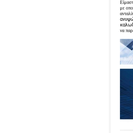
Είμαστ
με οπο
ανταλλ
ανυψώ
καλωδ
να παρ