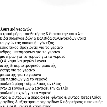
λακτικά γερανών
εκτρικά μέρη - αισθητήρες & διακόπτης και κ.λπ.
λβίδα σωληνοειδών & βαλβίδα σωληνοειδών Coild
ιτουργώντας συσκευή - γάντζος
λεσκοπικός βραχίονας για το γερανό
λινδρος μεταφορέων για το γερανό
εμιστήρας για το γερανό για το γερανό
άξι & καμπίνα μερών Layour
ιωτής & περιστροφικός μειωτής
εγκτής για το γερανό
υμπιεστής για το γερανό
έρη πλαισίων για το γερανό
δραυλικά μέρη - υδραυλικές αντλίες
 αντλία εργαλείων & ξαναζεί την αντλία
δραυλική μηχανή για το γερανό
ίλτρο & φίλτρων & αέρα diesel φίλτρο & φίλτρο πετρελαίου
φραγίδες & εξαρτήσεις σφραγίδων & εξαρτήσεις επισκευής
ακτύλιοι & μανίκι & καρφίτσες