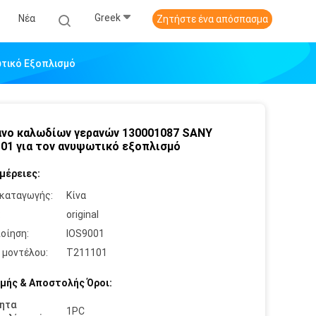
Greek
Νέα
Ζητήστε ένα απόσπασμα
ωτικό Εξοπλισμό
νο καλωδίων γερανών 130001087 SANY
01 για τον ανυψωτικό εξοπλισμό
μέρειες:
καταγωγής:
Κίνα
:
original
οίηση:
IOS9001
 μοντέλου:
T211101
μής & Αποστολής Όροι:
ητα
1PC