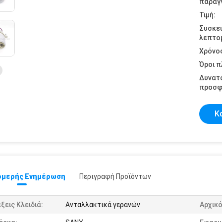
παραγγ
Τιμή:
Συσκε
λεπτομ
Χρόνο
Όροι 
Δυνατ
προσφ
Κ
μερής Ενημέρωση
Περιγραφή Προϊόντων
ξεις Κλειδιά:
Ανταλλακτικά γερανών
Αρχικό