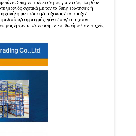
ροϊόντα Sany επιτρέπει σε μας για να σας βοηθήσει
ε γερανός-σχετικά με τον το Sany ερωτήσεις ή
μηχανή/η μετάδοση/ο άξονας/το αμάξι/
τρελαίου/ο φραγμός γάντζων/το σχοινί
ώ μας έρχονται σε επαφή με και θα είμαστε ευτυχείς