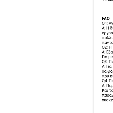
FAQ
Q1: Α
Α: Η 
εργοσ
πολλα
πάντα
Q2: Η
Α: Εξ
Για μ
Q3: Π
Α: Γι
θα φο
που ε
Q4: Π
Α: Πα
Και τ
παραγ
συσκε