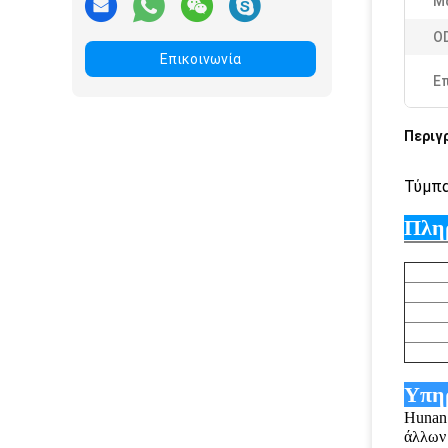
Μ
O
Επικοινωνία
Ε
Περιγ
Τύμπα
Πληρ
Υπηρ
Hunan
άλλων 