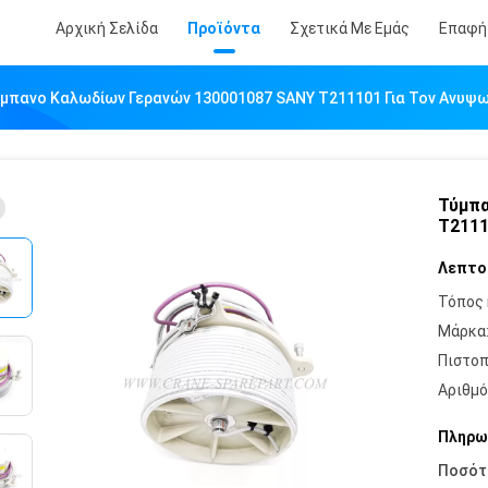
Αρχική Σελίδα
Προϊόντα
Σχετικά Με Εμάς
Επαφή
μπανο Καλωδίων Γερανών 130001087 SANY T211101 Για Τον Ανυψ
Τύμπα
T2111
Λεπτο
Τόπος 
Μάρκα
Πιστοπ
Αριθμό
Πληρω
Ποσότ