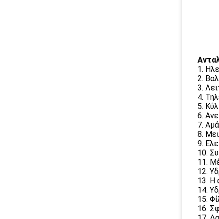
Ανταλ
1. Ηλ
2. Βα
3. Λε
4. Τη
5. Κύ
6. Αν
7. Αμ
8. Με
9. Ελ
10. Σ
11. Μ
12. Υ
13. Η
14. Υ
15. Φ
16. Σ
17. Δ