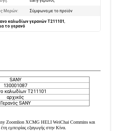
ογή:
sany γερανός
ός Μερών:
Σύμφωνα με το προϊόν
ανο καλωδίων γερανών T211101
,
ια το γερανό
SANY
130001087
ο καλωδίων T211101
αρχικός
Γερανός SANY
 Sany Zoomlion XCMG HELI WeiChai Commins και
έτη εμπειρίας εξαγωγής στην Κίνα.