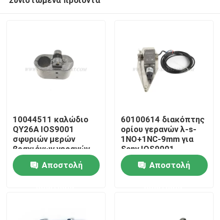
10044511 καλώδιο
60100614 διακόπτης
QY26A IOS9001
ορίου γερανών λ-s-
σφυριών μερών
1NO+1NC-9mm για
βραχιόνων γερανών
Sany IOS9001
Αρχική Σελίδα
πιστοποιημένο
Αποστολή
Αποστολή
ερώτησης
ερώτησης
Προϊόντα
Σχετικά με εμάς