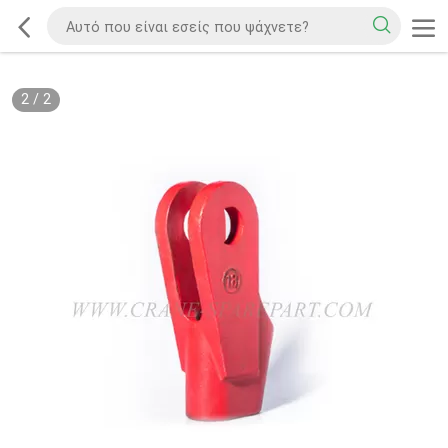
2
/
2