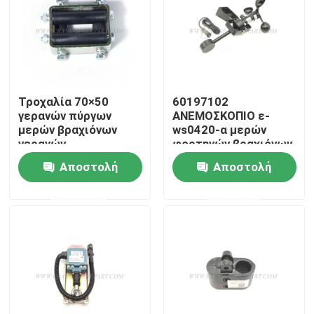
Γύρος εργοστασίων
Ποιοτικός έλεγχος
Τροχαλία 70×50
60197102
γερανών πύργων
ΑΝΕΜΟΣΚΟΠΙΟ ε-
επαφή
μερών βραχιόνων
ws0420-α μερών
γερανών
φορτηγών βραχιόνων
A229900005525
μερών βραχιόνων
Αποστολή
Αποστολή
SANY
γερανών
Νέα
ερώτησης
ερώτησης
Ζητήστε ένα απόσπασμα
Ανταλλακτικά γερανών
Ηλεκτρικά μέρη γερανών